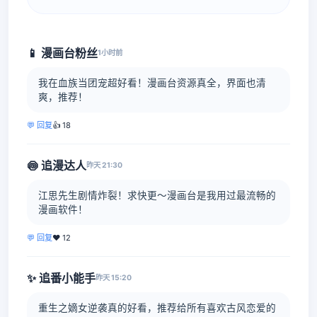
📱 漫画台粉丝
1小时前
我在血族当团宠超好看！漫画台资源真全，界面也清
爽，推荐！
💬 回复
👍 18
🍥 追漫达人
昨天 21:30
江思先生剧情炸裂！求快更～漫画台是我用过最流畅的
漫画软件！
💬 回复
❤️ 12
✨ 追番小能手
昨天 15:20
重生之嫡女逆袭真的好看，推荐给所有喜欢古风恋爱的