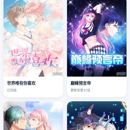
世界唯有你喜欢
巅峰预言帝
已完结
更新至第37话