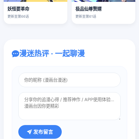
妖怪要革命
极品仙尊赘婿
更新至第66话
更新至第61话
漫迷热评 · 一起聊漫
发布留言