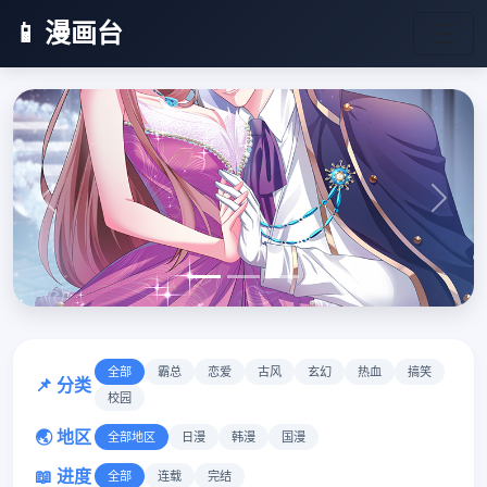
📱 漫画台
全部
霸总
恋爱
古风
玄幻
热血
搞笑
📌 分类
校园
🌏 地区
全部地区
日漫
韩漫
国漫
📖 进度
全部
连载
完结